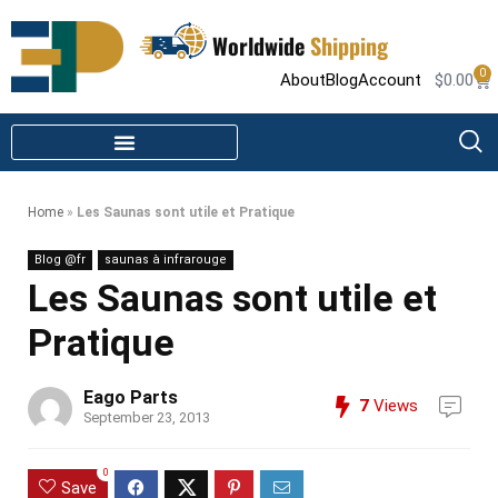
Worldwide
Shipping
0
About
Blog
Account
$
0.00
STEAM SHOWER PARTS
INFRARED SAUNA PARTS
Home
»
Les Saunas sont utile et Pratique
Blog @fr
saunas à infrarouge
Les Saunas sont utile et
Pratique
Eago Parts
7
Views
September 23, 2013
0
Save