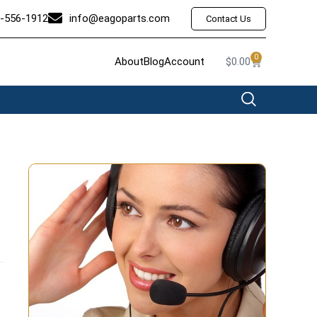
-556-1912
info@eagoparts.com
Contact Us
0
About
Blog
Account
$
0.00