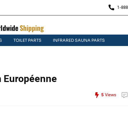
1-888
ldwide
Shipping
S
TOILET PARTS
INFRARED SAUNA PARTS
on Européenne
5
Views