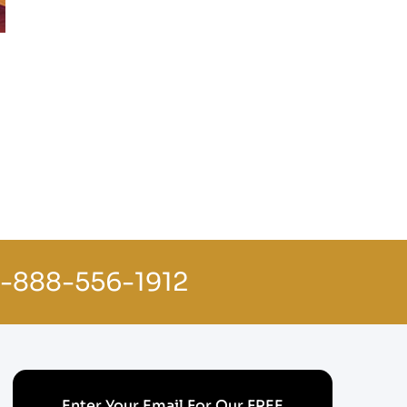
1-888-556-1912
Enter Your Email For Our FREE