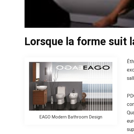
Lorsque la forme suit l
Éth
exc
sal
PDG
com
Qua
EAGO Modern Bathroom Design
eur
sup